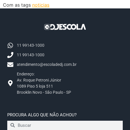
Com as tags
noticias
11 99143-1000
11 99143-1000
atendimento@escoladedj.com.br
Endereço:
Av. Roque Petroni Júnior
1089 Piso 5 loja 511
Brooklin Novo - São Paulo - SP
PROCURA ALGO QUE NÃO ACHOU?​